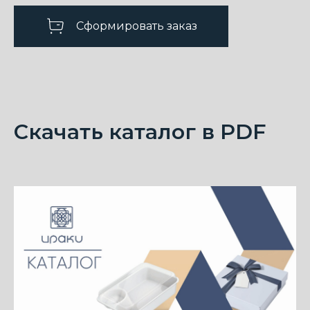
имидже компании
Мы тщательно
Сформировать заказ
продумываем
каждую деталь, чтобы
упаковка идеально
соответствовала
концепции вашего
бренда
Скачать каталог в PDF
Оставьте заявку
Получите консультацию
персонального менеджера