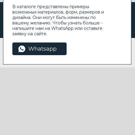
В каталоге представлены примеры
возможных материалов, форм, размеров и
дизайна. Они могут быть изменены по
вашему желанию. Чтобы узнать больше -
напишите нам на WhatsApp или оставьте
заявку на сайте.
Этот сайт использует файлы cookie для
Whatsapp
Я
улучшения пользовательского опыта.
согласен
Пожалуйста, разрешите использование
cookie на этом сайте.